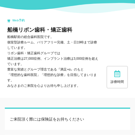
Web予約
船橋リボン歯科・矯正歯科
船橋駅前の総合歯科医院です。
個室型診療ルーム、バリアフリー完備、土・日19時まで診療
しています。
リボン歯科・矯正歯科グループでは
矯正治療は27,000症例、インプラント治療は3,000症例を超え
ています。
豊富な実績とグループ理念である『満足+α』のもと
「理想的な歯科医院」「理想的な診療」を目指してまいりま
す。
診療時間
みなさまのご来院を心よりお待ち申し上げます。
ご来院頂く際には保険証をお持ちください