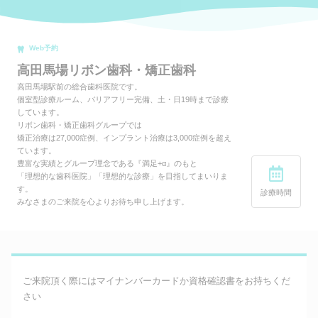
Web予約
高田馬場リボン歯科・矯正歯科
高田馬場駅前の総合歯科医院です。
個室型診療ルーム、バリアフリー完備、土・日19時まで診療
しています。
リボン歯科・矯正歯科グループでは
矯正治療は27,000症例、インプラント治療は3,000症例を超え
ています。
豊富な実績とグループ理念である『満足+α』のもと
「理想的な歯科医院」「理想的な診療」を目指してまいりま
す。
診療時間
みなさまのご来院を心よりお待ち申し上げます。
ご来院頂く際にはマイナンバーカードか資格確認書をお持ちくだ
さい